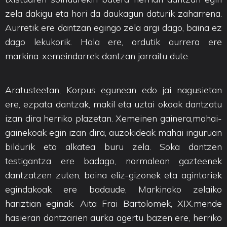
zela dakigu eta hori da daukagun daturik zaharrena.
Aurretik ere dantzan egingo zela argi dago, baina ez
dago lekukorik. Hala ere, ordutik aurrera ere
markina-xemeindarrek dantzan jarraitu dute.
Aratusteetan, Korpus egunean edo jai nagusietan
ere, ezpata dantzak, makil eta uztai okoak dantzatu
izan dira herriko plazetan. Xemeinen gainera,mahai-
gainekoak egin izan dira, auzokideak mahai inguruan
bildurik eta alkatea buru zela. Soka dantzen
testigantza ere badago, normalean gazteenek
dantzatzen zuten, baina eliz-gizonek eta agintariek
egindakoak ere badaude, Markinako zelaiko
hariztian eginak. Aita Frai Bartolomek, XIX.mende
hasieran dantzarien aurka agertu bazen ere, herriko