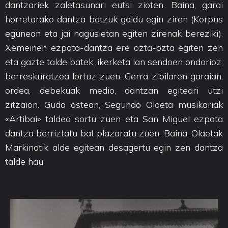
dantzariek zaletasunari eutsi zioten. Baina, garai
horretarako dantza batzuk galdu egin ziren (Korpus
egunean eta jai nagusietan egiten zirenak bereziki).
Xemeinen ezpata-dantza ere ozta-ozta egiten zen
eta gazte talde batek, ikerketa lan sendoen ondorioz,
berreskuratzea lortuz zuen. Gerra zibilaren garaian,
ordea, debekuak medio, dantzan egiteari utzi
zitzaion. Guda ostean, Segundo Olaeta musikariak
«Artibai» taldea sortu zuen eta San Miguel ezpata
dantza berriztatu bat plazaratu zuen. Baina, Olaetak
Markinatik alde egitean desagertu egin zen dantza
talde hau.