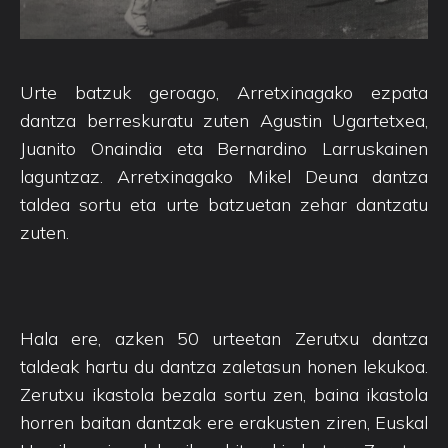
Urte batzuk geroago, Arretxinagako ezpata
dantza berreskuratu zuten Agustin Ugartetxea,
Juanito Onaindia eta Bernardino Larruskainen
laguntzaz. Arretxinagako Mikel Deuna dantza
taldea sortu eta urte batzuetan zehar dantzatu
zuten.
Hala ere, azken 50 urteetan Zerutxu dantza
taldeak hartu du dantza zaletasun honen lekukoa.
Zerutxu ikastola bezala sortu zen, baina ikastola
horren baitan dantzak ere erakusten ziren, Euskal